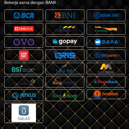
Bekerja sama dengan BANK :