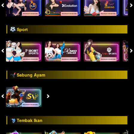
Sport
Sabung Ayam
Tembak Ikan