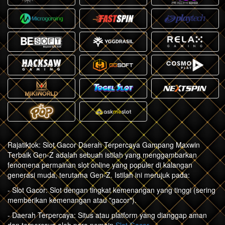
Rajatiktok: Slot Gacor Daerah Terpercaya Gampang Maxwin
Terbaik Gen-Z adalah sebuah istilah yang menggambarkan
fenomena permainan slot online yang populer di kalangan
generasi muda, terutama Gen-Z. Istilah ini merujuk pada:
- Slot Gacor: Slot dengan tingkat kemenangan yang tinggi (sering
memberikan kemenangan atau "gacor").
- Daerah Terpercaya: Situs atau platform yang dianggap aman